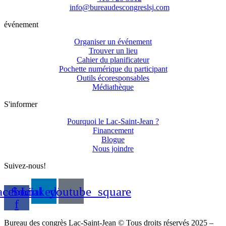
info@bureaudescongreslsj.com
événement
Organiser un événement
Trouver un lieu
Cahier du planificateur
Pochette numérique du participant
Outils écoresponsables
Médiathèque
S'informer
Pourquoi le Lac-Saint-Jean ?
Financement
Blogue
Nous joindre
Suivez-nous!
acebook-
Social_youtube_square
Linkedin
f
Bureau des congrès Lac-Saint-Jean © Tous droits réservés 2025 –