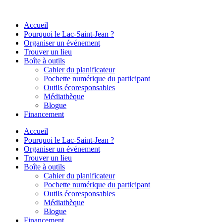
Aller
au
Accueil
contenu
Pourquoi le Lac-Saint-Jean ?
Organiser un événement
Trouver un lieu
Boîte à outils
Cahier du planificateur
Pochette numérique du participant
Outils écoresponsables
Médiathèque
Blogue
Financement
Accueil
Pourquoi le Lac-Saint-Jean ?
Organiser un événement
Trouver un lieu
Boîte à outils
Cahier du planificateur
Pochette numérique du participant
Outils écoresponsables
Médiathèque
Blogue
Financement