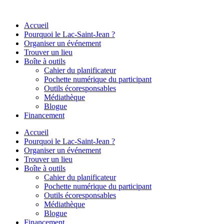
Aller
au
Accueil
contenu
Pourquoi le Lac-Saint-Jean ?
Organiser un événement
Trouver un lieu
Boîte à outils
Cahier du planificateur
Pochette numérique du participant
Outils écoresponsables
Médiathèque
Blogue
Financement
Accueil
Pourquoi le Lac-Saint-Jean ?
Organiser un événement
Trouver un lieu
Boîte à outils
Cahier du planificateur
Pochette numérique du participant
Outils écoresponsables
Médiathèque
Blogue
Financement