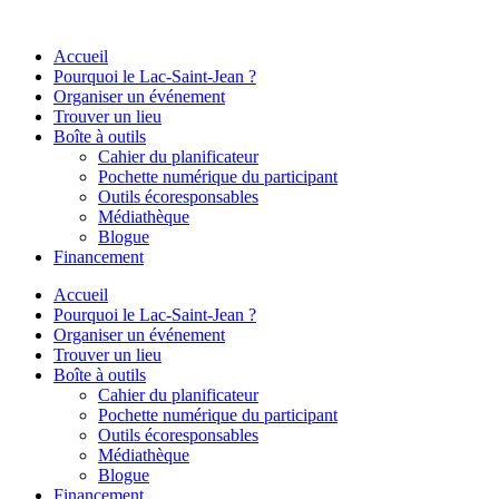
Aller
au
Accueil
contenu
Pourquoi le Lac-Saint-Jean ?
Organiser un événement
Trouver un lieu
Boîte à outils
Cahier du planificateur
Pochette numérique du participant
Outils écoresponsables
Médiathèque
Blogue
Financement
Accueil
Pourquoi le Lac-Saint-Jean ?
Organiser un événement
Trouver un lieu
Boîte à outils
Cahier du planificateur
Pochette numérique du participant
Outils écoresponsables
Médiathèque
Blogue
Financement