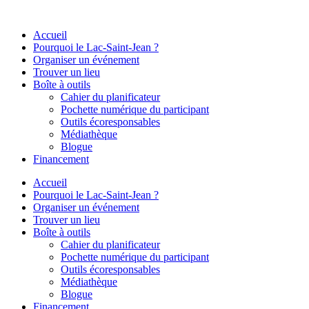
Aller
au
Accueil
contenu
Pourquoi le Lac-Saint-Jean ?
Organiser un événement
Trouver un lieu
Boîte à outils
Cahier du planificateur
Pochette numérique du participant
Outils écoresponsables
Médiathèque
Blogue
Financement
Accueil
Pourquoi le Lac-Saint-Jean ?
Organiser un événement
Trouver un lieu
Boîte à outils
Cahier du planificateur
Pochette numérique du participant
Outils écoresponsables
Médiathèque
Blogue
Financement