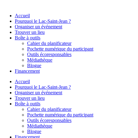
Aller
au
Accueil
contenu
Pourquoi le Lac-Saint-Jean ?
Organiser un événement
Trouver un lieu
Boîte à outils
Cahier du planificateur
Pochette numérique du participant
Outils écoresponsables
Médiathèque
Blogue
Financement
Accueil
Pourquoi le Lac-Saint-Jean ?
Organiser un événement
Trouver un lieu
Boîte à outils
Cahier du planificateur
Pochette numérique du participant
Outils écoresponsables
Médiathèque
Blogue
Financement