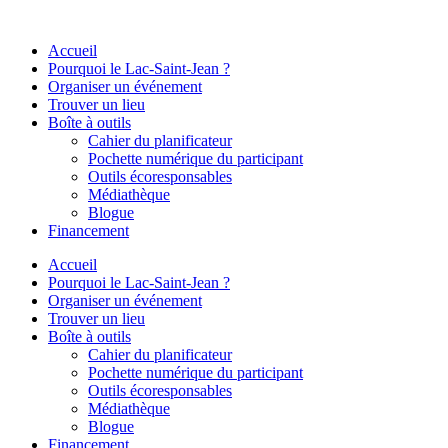
Aller
au
Accueil
contenu
Pourquoi le Lac-Saint-Jean ?
Organiser un événement
Trouver un lieu
Boîte à outils
Cahier du planificateur
Pochette numérique du participant
Outils écoresponsables
Médiathèque
Blogue
Financement
Accueil
Pourquoi le Lac-Saint-Jean ?
Organiser un événement
Trouver un lieu
Boîte à outils
Cahier du planificateur
Pochette numérique du participant
Outils écoresponsables
Médiathèque
Blogue
Financement