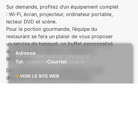
Sur demande, profitez d’un équipement complet
: Wi-Fi, écran, projecteur, ordinateur portable,
lecteur DVD et scène.
Pour la portion gourmande, l’équipe du
restaurant se fera un plaisir de vous proposer
un service de banquet, un buffet personnalisé
ou des pauses-café avec collations et
Adresse:
Adresse
Ville
Province
Code postal
breuvages.
Tel:
Téléphone
Courriel:
Courriel
Des distributrices sont également à votre
VOIR LE SITE WEB
disposition pour plus de commodité.