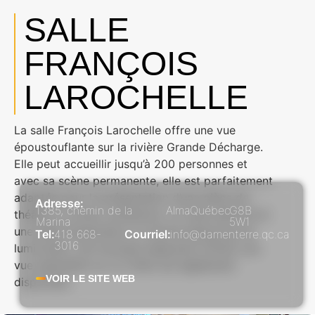
SALLE
FRANÇOIS
LAROCHELLE
La salle François Larochelle offre une vue
époustouflante sur la rivière Grande Décharge.
Elle peut accueillir jusqu’à 200 personnes et
avec sa scène permanente, elle est parfaitement
adaptée pour la présentation d’une pièce de
Adresse:
1385, chemin de la
Alma
Québec
G8B
théâtre ou d’une conférence. Un haut plafond et
Marina
5W1
une belle fenestration lui donne beaucoup de
Tel:
418 668-
Courriel:
info@damenterre.qc.ca
3016
luminosité. Une terrasse adjacente offrant une
vue splendide sur la rivière est également
VOIR LE SITE WEB
disponible.