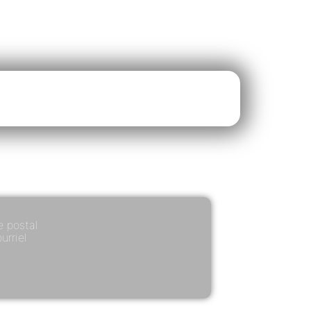
 postal
urriel