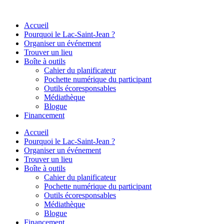
Aller
au
Accueil
contenu
Pourquoi le Lac-Saint-Jean ?
Organiser un événement
Trouver un lieu
Boîte à outils
Cahier du planificateur
Pochette numérique du participant
Outils écoresponsables
Médiathèque
Blogue
Financement
Accueil
Pourquoi le Lac-Saint-Jean ?
Organiser un événement
Trouver un lieu
Boîte à outils
Cahier du planificateur
Pochette numérique du participant
Outils écoresponsables
Médiathèque
Blogue
Financement