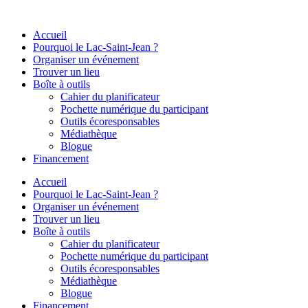
Aller
au
Accueil
contenu
Pourquoi le Lac-Saint-Jean ?
Organiser un événement
Trouver un lieu
Boîte à outils
Cahier du planificateur
Pochette numérique du participant
Outils écoresponsables
Médiathèque
Blogue
Financement
Accueil
Pourquoi le Lac-Saint-Jean ?
Organiser un événement
Trouver un lieu
Boîte à outils
Cahier du planificateur
Pochette numérique du participant
Outils écoresponsables
Médiathèque
Blogue
Financement