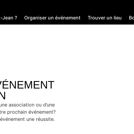
t-Jean ?
Organiser un événement
Trouver un lieu
Bo
MIQUES LAC-SAINT
VÉNEMENT
N
’une association ou d’une
otre prochain événement?
e événement une réussite.